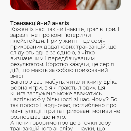
Транзакційний аналіз
Кожен із нас, так чи інакше, грає в ігри. І
зараз я не про комп’ютери чи
плейстейшн. Ігри у житті – це серія
прихованих додаткових транзакцій, що
слідують одна за одною, з чітко
визначеним і передбачуваним
результатом. Коротко кажучи, це серія
дій, що мають за собою прихований
зміст.
Багато з вас, мабуть, читали книгу Еріка
Берна «Ігри, в які грають люди». Ця
книга заслужено може вважатись
настільною у більшості зі нас. Чому? Бо
так просто і, водночас, поглиблено про
маніпуляції, ігри та приховані мотиви не
розповідав ще ніхто.
А поки говоримо про це з точки зору
транзакційного аналізу – науки, що