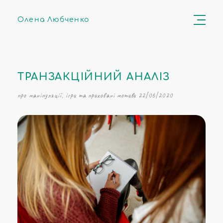
Олена Любченко
ТРАНЗАКЦІЙНИЙ АНАЛІЗ
про маніпуляції, ігри та приховані мотиви 22|06|2020