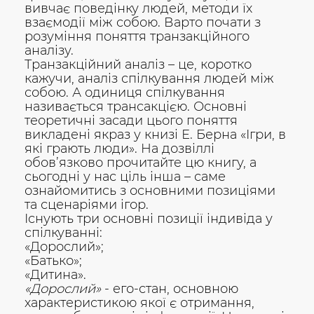
вивчає поведінку людей, методи їх
взаємодії між собою. Варто почати з
розуміння поняття транзакційного
аналізу.
Транзакційний аналіз – це, коротко
кажучи, аналіз спілкування людей між
собою. А одиниця спілкування
називається трансакцією. Основні
теоретичні засади цього поняття
викладені якраз у книзі Е. Берна «Ігри, в
які грають люди». На дозвіллі
обов’язково прочитайте цю книгу, а
сьогодні у нас ціль інша – саме
ознайомитись з основними позиціями
та сценаріями ігор.
Існують три основні позиції індивіда у
спілкуванні:
«Дорослий»;
«Батько»;
«Дитина».
«Дорослий»
- его-стан, основною
характеристикою якої є отримання,