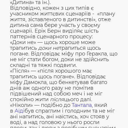
«Дитина» та ін.).
Відповідно, кожен з цих типів є
учасником життєвих сценаріїв - «плану
життя, зіставленого в дитинстві», отже
дитина сама бере участь у своєму
сценарії. Ерік Берн виділяє шість
паттернів сценарного процесу:
«Доки не» — щось хороше може
трапитись
доки не
трапиться щось
погане. Відповідає міфу про Геракла, що
не міг стати богом, доки не здійснить
складні та тяжкі подвиги.
«Після» — «після хорошого має
трапитись щось погане». Відповідає
міфу Дамокла, що бенкетував багато
днів аж одного разу не помітив
підвішений над собою меч і не міг
спокійно жити
після
цього далі.
«Ніколи» — подібно до
Тантала
, який
в
Аїді
був спраглим і голодним та не міг
ані напитись, ані наїстись, хоч стояв у
воді, а над головою у нього росли