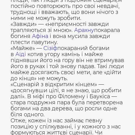
плоди, так і люди з подібним сценарієм
постійно повторюють про свої невдачі,
труднощі і вважають, що вони нічого з
ними не можуть зробити.
«Завжди» — «неприємності завжди
трапляються зі мною».
Арахну
покарала
богиня
Афіна
і вона мусила завжди
плести павутину.
«Майже» —
Сізіф
покараний богами
в
Аїді
котив угору камінь і майже
піднявши його на гору він не втримував
його в руках і той знову падав. Такі люди
майже досягають своєї мети, але «дійти
до кінця» не можуть.
«Сценарій з відкритим кінцем» —
«досягнувши цілі, я не знаю, що робити
далі». В міфі про Філомену і Баукіса —
стара подружня пара була перетворена
богами на два дерева, що росли одне
біля одного.
Отже, кожен із нас займає певну
позицію у спілкуванні, і у кожного з нас
формуються життєві сценарії. Чи