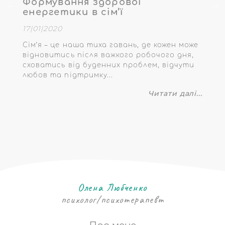
Формування здорової
А
енергетики в сім’ї
23|
17|01|2020
І
Пр
шн.
Сім’я – це наша тиха гавань, де кожен може
пе
відновитись після важкого робочого дня,
вв
дна
сховатись від буденних проблем, відчути
соб
любов та підтримку...
Читати далі...
....
Олена Любченко
психолог/психотерапевт