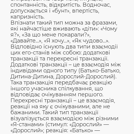
спонтанність, відкритість. Водночас,
допускається і «бунт», впертість,
капризність.
Впізнати такий тип можна за фразами,
які найчастіше вживають «діти»: «Чому
я?», «За що мене покарали?»,
«Давайте…», «Я хочу…», «Як чудово…».
Відповідно існують два типи взаємодії
цих его-станів між собою: додаткові
транзакції та перехресні транзакції.
Додаткові транзакції – це взаємодія між
індивідами одного типу (Батько-Батько,
Дитина-Дитина, Дорослий-Дорослий).
Така транзакція передбачає реакцію
іншого учасника спілкування, що
відповідає очікуванням першого.
Перехресні транзакції – це взаємодія,
реакції на яку є очікуваними, але не
бажаними. Такий тип транзакції
візуалізується взаємодією між різними
«Я-станами» (стимул: «Дорослий» —
«Дорослий»; реакція: «Батько» —