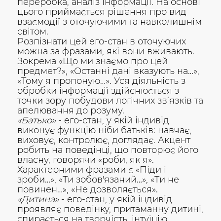
переробка, аналіз інформації. На основі
цього приймається рішення про вид
взаємодії з оточуючими та навколишнім
світом.
Розпізнати цей его-стан в оточуючих
можна за фразами, які вони вживають.
Зокрема «Що ми знаємо про цей
предмет?», «Останні дані вказують на…»,
«Тому я пропоную…». Уся діяльність з
обробки інформації здійснюється з
точки зору побудови логічних зв’язків та
апелювання до розуму.
«Батько»
- его-стан, у якій індивід
виконує функцію ніби батьків: навчає,
виховує, контролює, доглядає. Акцент
робить на поведінці, що повторює його
власну, говорячи «роби, як я».
Характерними фразами є «Піди і
зроби…», «Ти зобов'язаний…», «Ти не
повинен…», «Не дозволяється».
«Дитина»
- его-стан, у якій індивід
проявляє поведінку, притаманну дитині,
спирається на творчість, інтуїцію,