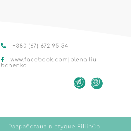
+380 (67) 672 95 54
www.facebook.com|olena.liu
bchenko
Разработана в студие FillinCo