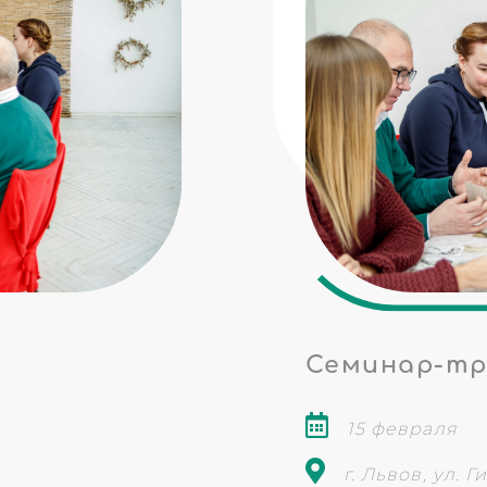
и
Семинар-тре
15 февраля
г. Львов, ул. Г