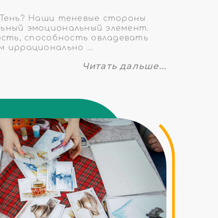
 Тень? Наши теневые стороны
ьный эмоциональный элемент.
ость, способность овладевать
 иррационально ...
Читать дальше...