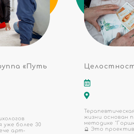
руппа «Путь
Целостност
Терапевтическая
жизни основан 
ихологов
методике "Горшк
 уже более 30
🔮 Это проекти
рече арт-