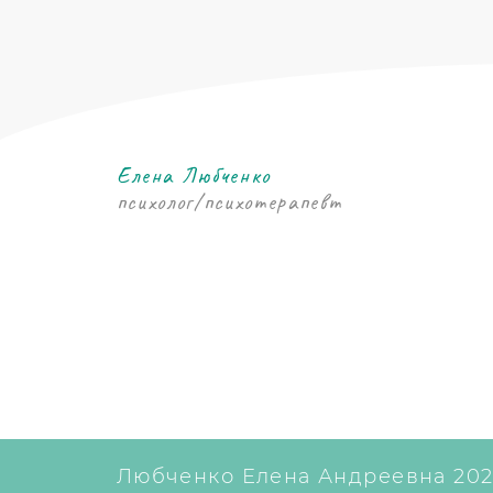
Елена Любченко
психолог/психотерапевт
Любченко Елена Андреевна 202