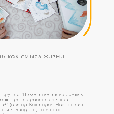
ь как смысл жизни
 группа "Целостность как смысл
по 👑 арт-терапевтической
и+" (автор Виктория Назаревич)
вная методика, которая