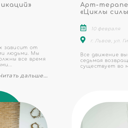
никаций»
Арт-терапе
«Циклы силы
10 февраля
г. Львов, ул. Г
ех зависит от
ми людьми. Мы
Все движение вы
олжны все время
седьмая возвращ
и...
существует во м
Читать дальше...