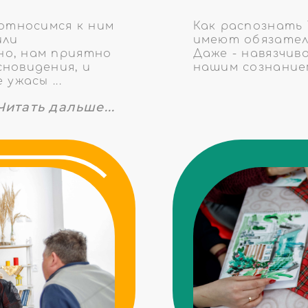
 относимся к ним
Как распознать
или
имеют обязател
но, нам приятно
Даже - навязчив
новидения, и
нашим сознанием
ужасы ...
Читать дальше...