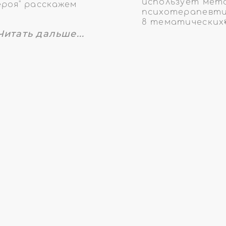
использует мет
роя" расскажем
психотерапевти
8 тематических
Читать дальше...