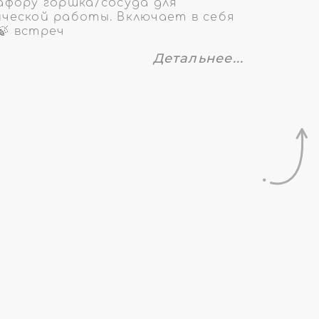
афору горшка/сосуда для
ческой работы. Включает в себя
🍃 встреч
Детальнее...