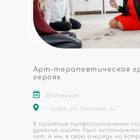
Арт-терапевтическая г
героя»
29 Февраля
г. Львов, ул. Гипсовая, 62
В практике профессиональных пс
древние карты Таро используются
лет. А мы, в свою очередь на вст