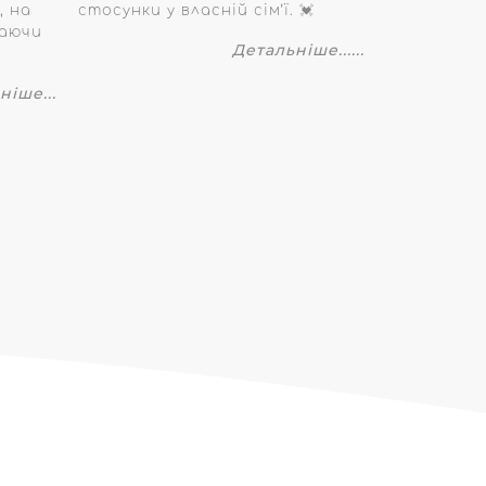
, на
стосунки у власній сім’ї. 💓
ваючи
Детальніше......
ніше...
+380 (67) 672 95 54