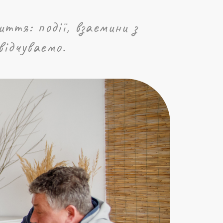
ття: події, взаємини з
відчуваємо.