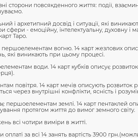
ні сторони повсякденного життя: події, взаємин
чуваємо.
ний і архетипний досвід і ситуації, які виникаю
и сфери - емоційну, інтелектуальну, духовну і 
арт Таро.
 першоелементам вогню. 14 карт жезлових описую
, які виникають при цьому процесі.
елементам води. 14 карт кубків описує розвиток
рця).
там повітря. 14 карт мечів описують розвиток р
ається через внутрішні конфлікти, ясність і розу
дає першоелементам землі. 14 карт пентаклей оп
ування протягом життя до вимог земного світу.
нь всі чотири виміри в житті.
ри оплаті за всі 14 занять вартість 3900 грн.(мо