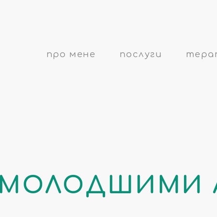
про мене
послуги
терап
МОЛОДШИМИ 