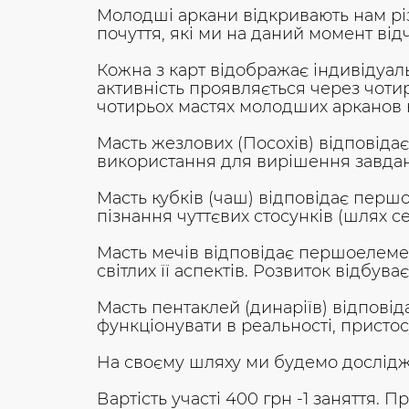
Молодші аркани відкривають нам різ
почуття, які ми на даний момент від
Кожна з карт відображає індивідуаль
активність проявляється через чотир
чотирьох мастях молодших арканов к
Масть жезлових (Посохів) відповідає
використання для вирішення завдань
Масть кубків (чаш) відповідає першо
пізнання чуттєвих стосунків (шлях се
Масть мечів відповідає першоелемен
світлих її аспектів. Розвиток відбув
Масть пентаклей (динаріїв) відпові
функціонувати в реальності, пристос
На своєму шляху ми будемо дослідже
Вартість участі 400 грн -1 заняття. П