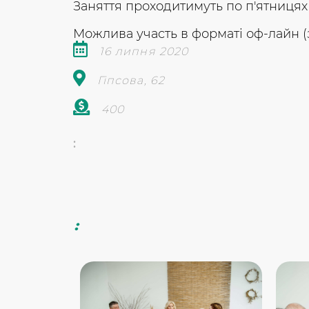
Заняття проходитимуть по п'ятницях 
Можлива участь в форматі оф-лайн (з
16 липня 2020
Гіпсова, 62
400
:
: