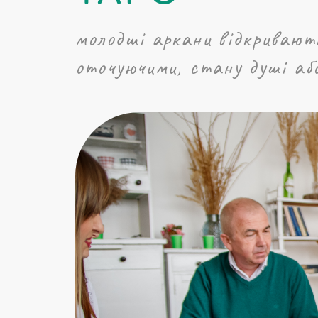
молодші аркани відкривають
оточуючими, стану душі аб