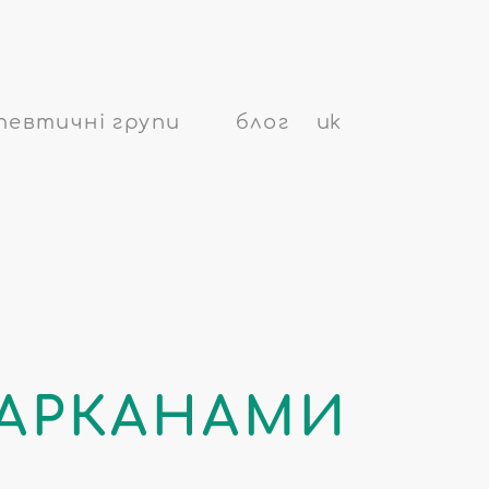
евтичні групи
блог
uk
АРКАНАМИ