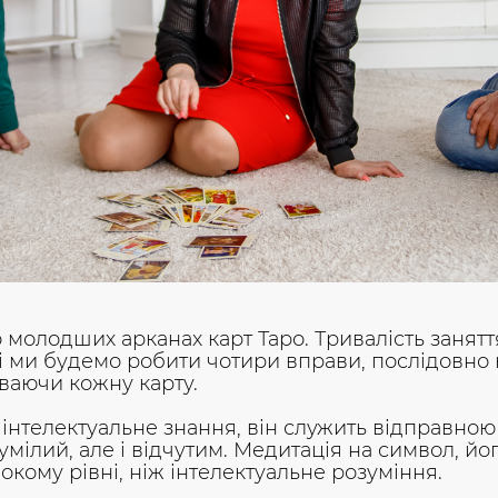
 молодших арканах карт Таро. Тривалість занятт
тті ми будемо робити чотири вправи, послідовно
уваючи кожну карту.
інтелектуальне знання, він служить відправною 
мілий, але і відчутим. Медитація на символ, йо
окому рівні, ніж інтелектуальне розуміння.