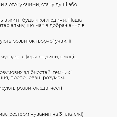
и з оточуючими, стану душі або
ть в житті будь-якої людини. Наша
матеріальну, що має відображення в
ть розвиток творчої уяви, її
 чуттєвої сфери людини, емоції,
озумових здібностей, темних і
міння, пропоновані розумом.
исують розвиток здатності
жливе розтермінування на 3 платежі).