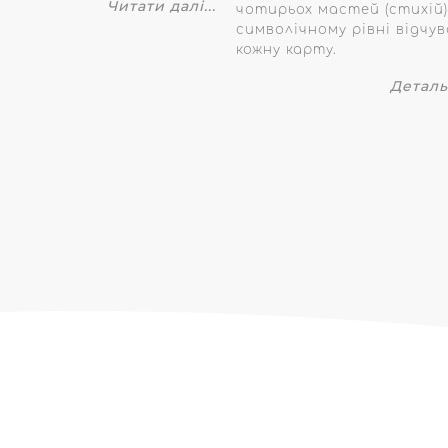
Читати далі...
чотирьох мастей (стихій)
символічному рівні відчу
кожну карту.
Деталь
Про
Послуги
Терапевтичні
мене
групи