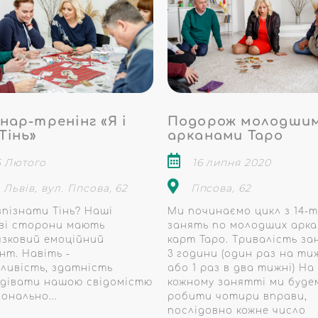
нар-тренінг «Я і
Подорож молодши
Тінь»
арканами Таро
5 Лютого
16 липня 2020
 Львів, вул. Гіпсова, 62
Гіпсова, 62
зпізнати Тінь? Наші
Ми починаємо цикл з 14-
ві сторони мають
занять по молодших арка
язковий емоційний
карт Таро. Тривалість з
нт. Навіть -
3 години (один раз на ти
зливість, здатність
або 1 раз в два тижні) На
дівати нашою свідомістю
кожному занятті ми буде
іонально...
робити чотири вправи,
послідовно кожне число